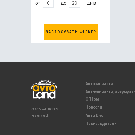
от
до
днів
ЗАСТОСУВАТИ ФІЛЬТР
Автозапчасти
Автозапчасти, аккумуля
ОПТом
Новости
2026 All rights
Авто блог
reserved
Производители