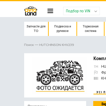
Подбор по VIN
Запчасти для
Подвеска и
Тормозная
ТО
рулевое
система
HUTCHINSON KHV239
Поиск
Комп
HU
Фр
KH
УСІ 
Ви