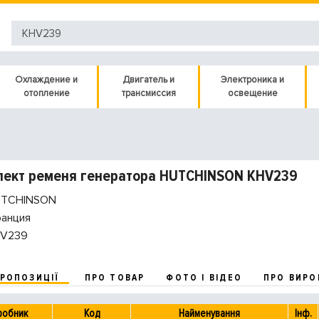
Охлаждение и
Двигатель и
Электроника и
отопление
трансмиссия
освещение
лект ременя генератора HUTCHINSON KHV239
TCHINSON
анция
V239
ПРОПОЗИЦІЇ
ПРО ТОВАР
ФОТО І ВІДЕО
ПРО ВИРО
робник
Код
Найменування
Інф.