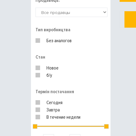
Продавець:
Тип виробництва
Без аналогов
Стан
Новое
б/у
Термін постачання
Сегодня
Завтра
В течение недели