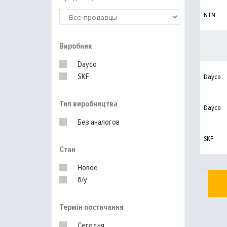
NTN
Виробник
Dayco
SKF
Dayco
Тип виробництва
Dayco
Без аналогов
SKF
Стан
Новое
б/у
Термін постачання
Сегодня