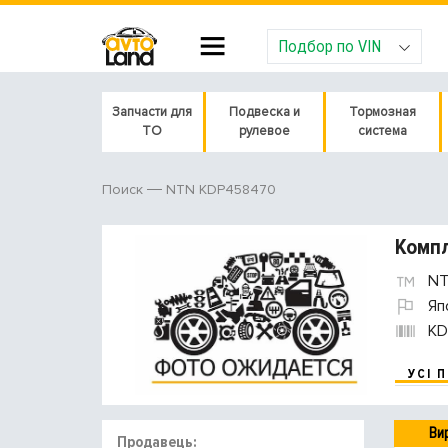
Подбор по VIN
Запчасти для
Подвеска и
Тормозная
ТО
рулевое
система
NTN KDP458470
Поиск
Комп
NT
Яп
KD
УСІ 
Ви
Продавець: