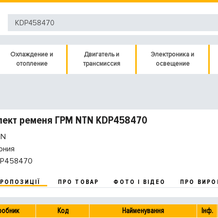
Охлаждение и
Двигатель и
Электроника и
отопление
трансмиссия
освещение
лект ременя ГРМ NTN KDP458470
N
ония
P458470
ПРОПОЗИЦІЇ
ПРО ТОВАР
ФОТО І ВІДЕО
ПРО ВИРО
робник
Код
Найменування
Інф.