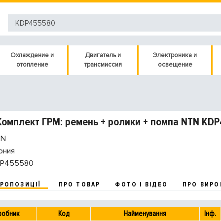
Охлаждение и
Двигатель и
Электроника и
отопление
трансмиссия
освещение
Комплект ГРМ: ремень + ролики + помпа NTN KD
N
ония
P455580
ПРОПОЗИЦІЇ
ПРО ТОВАР
ФОТО І ВІДЕО
ПРО ВИРО
робник
Код
Найменування
Інф.