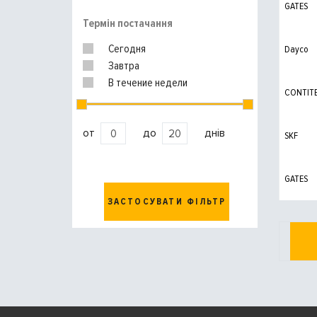
GATES
Термін постачання
Сегодня
Dayco
Завтра
В течение недели
CONTIT
от
до
днів
SKF
GATES
ЗАСТОСУВАТИ ФІЛЬТР