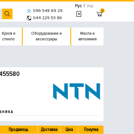
|
Рус
Укр
096 548 69 29
0
044 229 53 86
Кузов и
Оборудование и
Масла и
стекло
аксессуары
автохимия
P455580
БНИКА
Продавець
Доставка
Ціна
Покупка