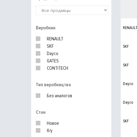
Виробник
RENAUL
RENAULT
SKF
SKF
Dayco
GATES
SKF
CONTITECH
Dayco
Тип виробництва
Без аналогов
Dayco
Стан
SKF
Новое
б/у