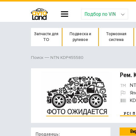
Подбор по VIN
Запчасти для
Подвеска и
Тормозная
ТО
рулевое
система
NTN KDP455580
Поиск
Рем. 
NT
Яп
KD
УСІ 
Ви
Продавець: