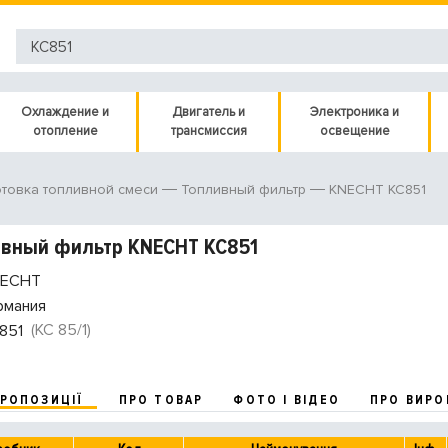
Охлаждение и
Двигатель и
Электроника и
отопление
трансмиссия
освещение
KNECHT KC851
товка топливной смеси
Топливный фильтр
ивный фильтр KNECHT KC851
ECHT
рмания
(KC 85/1)
851
ПРОПОЗИЦІЇ
ПРО ТОВАР
ФОТО І ВІДЕО
ПРО ВИРО