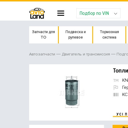
Подбор по VIN
Запчасти для
Подвеска и
Тормозная
ТО
рулевое
система
Автозапчасти
Двигатель и трансмиссия
Подго
Топл
KN
Ге
KC
УСІ 