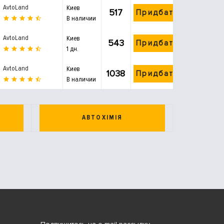
AvtoLand
Киев
517
Придбати
В наличии
AvtoLand
Киев
543
Придбати
1 дн.
AvtoLand
Киев
1038
Придбати
В наличии
АВТОХІМІЯ