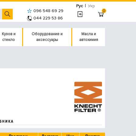
|
Рус
Укр
096 548 69 29
0
044 229 53 86
Кузов и
Оборудование и
Масла и
стекло
аксессуары
автохимия
БНИКА