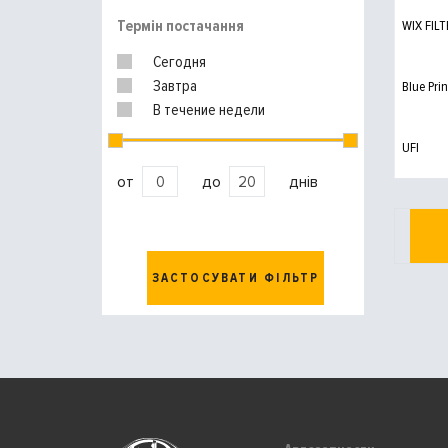
Термін постачання
WIX FILT
Сегодня
Завтра
Blue Prin
В течение недели
UFI
от
до
днів
ЗАСТОСУВАТИ ФІЛЬТР