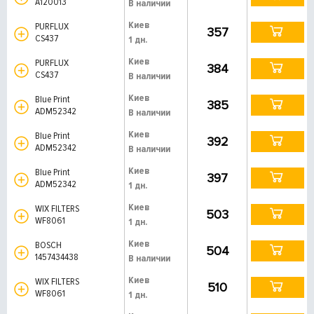
A120013
В наличии
Киев
PURFLUX
357
CS437
1 дн.
Киев
PURFLUX
384
CS437
В наличии
Киев
Blue Print
385
ADM52342
В наличии
Киев
Blue Print
392
ADM52342
В наличии
Киев
Blue Print
397
ADM52342
1 дн.
Киев
WIX FILTERS
503
WF8061
1 дн.
Киев
BOSCH
504
1457434438
В наличии
Киев
WIX FILTERS
510
WF8061
1 дн.