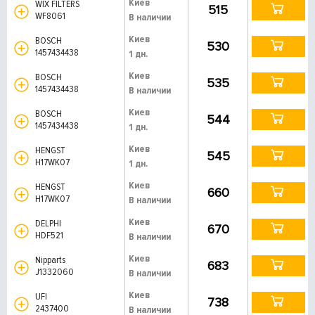
Киев
WIX FILTERS
515
WF8061
В наличии
Киев
BOSCH
530
1457434438
1 дн.
Киев
BOSCH
535
1457434438
В наличии
Киев
BOSCH
544
1457434438
1 дн.
Киев
HENGST
545
H17WK07
1 дн.
Киев
HENGST
660
H17WK07
В наличии
Киев
DELPHI
670
HDF521
В наличии
Киев
Nipparts
683
J1332060
В наличии
Киев
UFI
738
2437400
В наличии