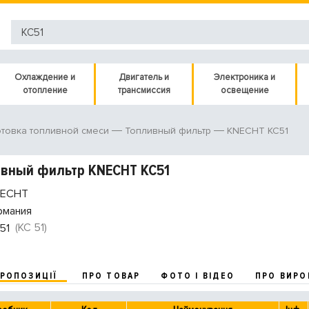
Охлаждение и
Двигатель и
Электроника и
отопление
трансмиссия
освещение
KNECHT KC51
товка топливной смеси
Топливный фильтр
вный фильтр KNECHT KC51
ECHT
рмания
(KC 51)
51
ПРОПОЗИЦІЇ
ПРО ТОВАР
ФОТО І ВІДЕО
ПРО ВИРО