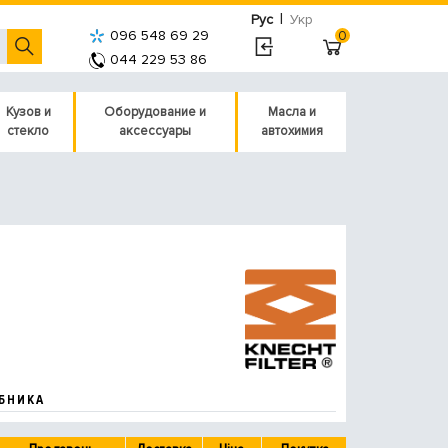
|
Рус
Укр
096 548 69 29
0
044 229 53 86
Кузов и
Оборудование и
Масла и
стекло
аксессуары
автохимия
БНИКА