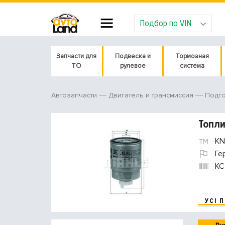
Подбор по VIN
Запчасти для
Подвеска и
Тормозная
ТО
рулевое
система
Автозапчасти
Двигатель и трансмиссия
Подго
Топли
KN
Ге
KC
УСІ 