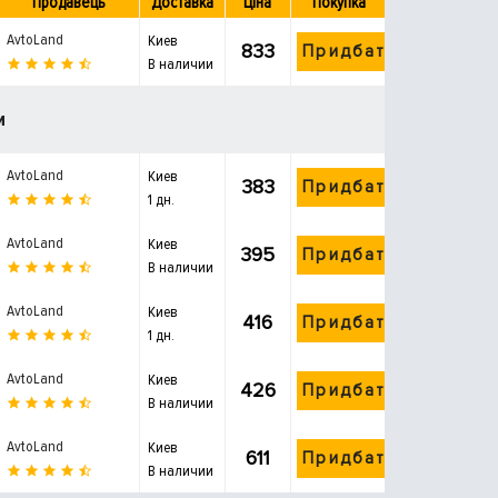
Продавець
Доставка
Ціна
Покупка
AvtoLand
Киев
833
Придбати
В наличии
и
AvtoLand
Киев
383
Придбати
1 дн.
AvtoLand
Киев
395
Придбати
В наличии
AvtoLand
Киев
416
Придбати
1 дн.
AvtoLand
Киев
426
Придбати
В наличии
AvtoLand
Киев
611
Придбати
В наличии