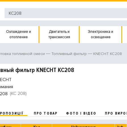
Охлаждение и
Двигатель и
Электроника и
отопление
трансмиссия
освещение
KNECHT KC208
товка топливной смеси
Топливный фильтр
ивный фильтр KNECHT KC208
ECHT
рмания
(KC 208)
208
ПРОПОЗИЦІЇ
ПРО ТОВАР
ФОТО І ВІДЕО
ПРО ВИРО