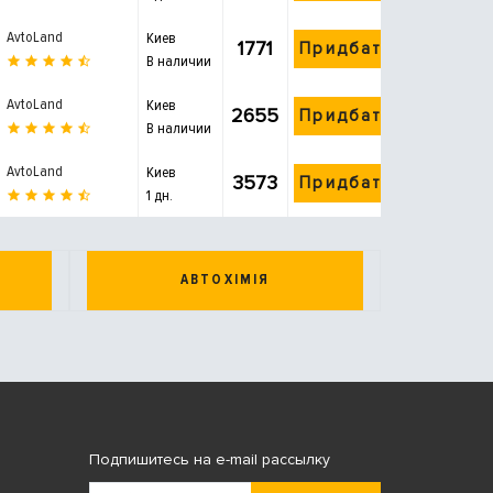
AvtoLand
Киев
1771
Придбати
В наличии
AvtoLand
Киев
2655
Придбати
В наличии
AvtoLand
Киев
3573
Придбати
1 дн.
АВТОХІМІЯ
Подпишитесь на e-mail рассылку