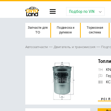
Подбор по VIN
Запчасти для
Подвеска и
Тормозная
ТО
рулевое
система
Автозапчасти
Двигатель и трансмиссия
Подго
Топл
KN
Ге
KC
УСІ 