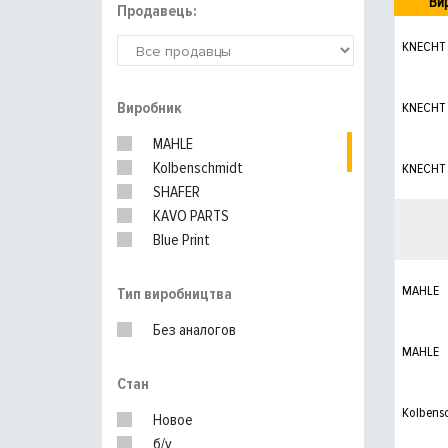
Ви
Продавець:
KNECHT
Виробник
KNECHT
MAHLE
Kolbenschmidt
KNECHT
SHAFER
KAVO PARTS
Blue Print
PURFLUX
BOSCH
MAHLE
Тип виробництва
Nipparts
Без аналогов
WIX FILTERS
MAHLE
MITSUBISHI
Стан
MANN-FILTER
Kolbens
Новое
б/у