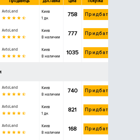
Продавець
Доставка
Ціна
Покупка
AvtoLand
Киев
758
Придбати
1 дн.
AvtoLand
Киев
777
Придбати
В наличии
AvtoLand
Киев
1035
Придбати
В наличии
и
AvtoLand
Киев
740
Придбати
В наличии
AvtoLand
Киев
821
Придбати
1 дн.
AvtoLand
Киев
168
Придбати
В наличии