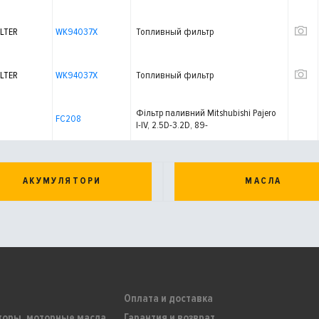
LTER
WK94037X
Топливный фильтр
LTER
WK94037X
Топливный фильтр
Фільтр паливний Mitshubishi Pajero
FC208
I-IV, 2.5D-3.2D, 89-
АКУМУЛЯТОРИ
МАСЛА
Оплата и доставка
торы, моторные масла
Гарантия и возврат