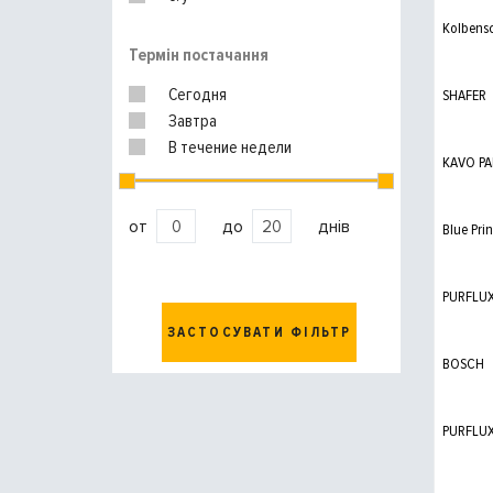
Kolbens
Термін постачання
Сегодня
SHAFER
Завтра
В течение недели
KAVO PA
от
до
днів
Blue Prin
PURFLU
ЗАСТОСУВАТИ ФІЛЬТР
BOSCH
PURFLU