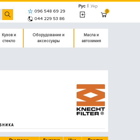
|
Рус
Укр
096 548 69 29
0
044 229 53 86
Кузов и
Оборудование и
Масла и
стекло
аксессуары
автохимия
БНИКА