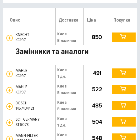
Опис
Доставка
Ціна
Покупка
Киев
KNECHT
850
KC197
В наличии
Замінники та аналоги
Киев
MAHLE
491
KC197
1 дн.
Киев
MAHLE
522
KC197
В наличии
Киев
BOSCH
485
1457434421
В наличии
Киев
SCT GERMANY
504
ST6078
1 дн.
Киев
MANN-FILTER
548