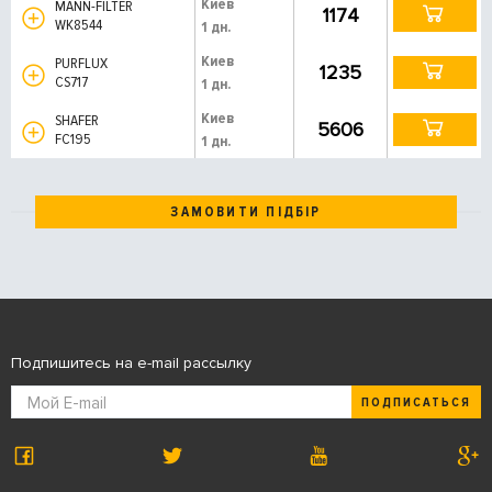
Киев
MANN-FILTER
1174
WK8544
1 дн.
Киев
PURFLUX
1235
CS717
1 дн.
Киев
SHAFER
5606
FC195
1 дн.
ЗАМОВИТИ ПІДБІР
Подпишитесь на e-mail рассылку
ПОДПИСАТЬСЯ