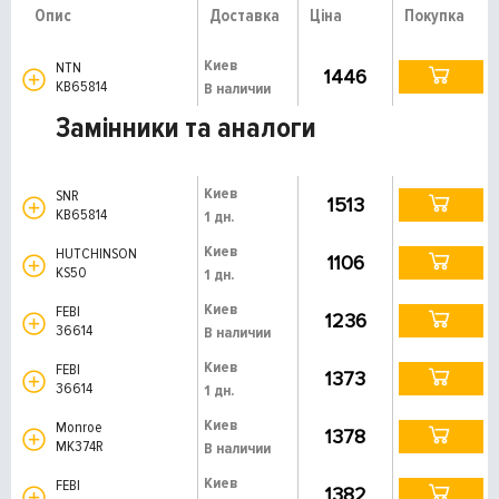
Опис
Доставка
Ціна
Покупка
Киев
NTN
1446
KB65814
В наличии
Замінники та аналоги
Киев
SNR
1513
KB65814
1 дн.
Киев
HUTCHINSON
1106
KS50
1 дн.
Киев
FEBI
1236
36614
В наличии
Киев
FEBI
1373
36614
1 дн.
Киев
Monroe
1378
MK374R
В наличии
Киев
FEBI
1382