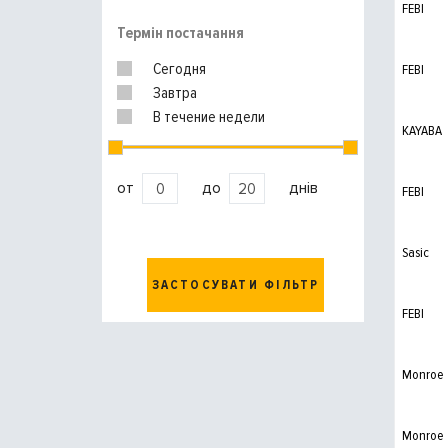
FEBI
Термін постачання
Сегодня
FEBI
Завтра
В течение недели
KAYABA
от
до
днів
FEBI
Sasic
ЗАСТОСУВАТИ ФІЛЬТР
FEBI
Monroe
Monroe