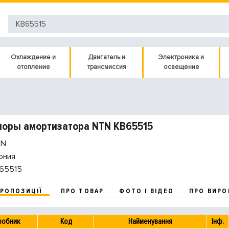
Охлаждение и
Двигатель и
Электроника и
отопление
трансмиссия
освещение
поры амортизатора NTN KB65515
N
ония
65515
ПРОПОЗИЦІЇ
ПРО ТОВАР
ФОТО І ВІДЕО
ПРО ВИРО
робник
Код
Найменування
Інф.