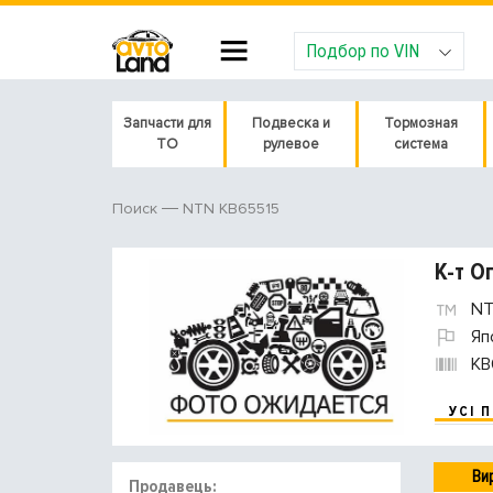
Подбор по VIN
Запчасти для
Подвеска и
Тормозная
ТО
рулевое
система
NTN KB65515
Поиск
К-т О
NT
Яп
KB
УСІ 
Ви
Продавець: