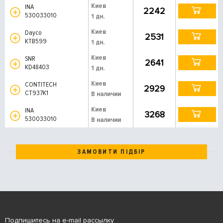
Киев
INA
2242
530033010
1 дн.
Киев
Dayco
2531
KTB599
1 дн.
Киев
SNR
2641
KD48403
1 дн.
Киев
CONTITECH
2929
CT937K1
В наличии
Киев
INA
3268
530033010
В наличии
ЗАМОВИТИ ПІДБІР
Подпишитесь на e-mail рассылку