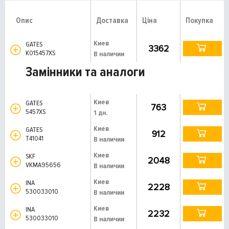
Опис
Доставка
Ціна
Покупка
Киев
GATES
3362
K015457XS
В наличии
Замінники та аналоги
Киев
GATES
763
5457XS
1 дн.
Киев
GATES
912
T41041
В наличии
Киев
SKF
2048
VKMA95656
В наличии
Киев
INA
2228
530033010
В наличии
Киев
INA
2232
530033010
В наличии