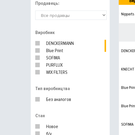
Ви
Продавець:
Nipparts
Виробник
DENCKERMANN
Blue Print
DENCKE
SOFIMA
PURFLUX
KNECHT
WIX FILTERS
UFI
MAHLE
Blue Prin
Тип виробництва
KNECHT
Без аналогов
BOSCH
Blue Prin
HENGST
Стан
MANN-FILTER
SOFIMA
Новое
б/у