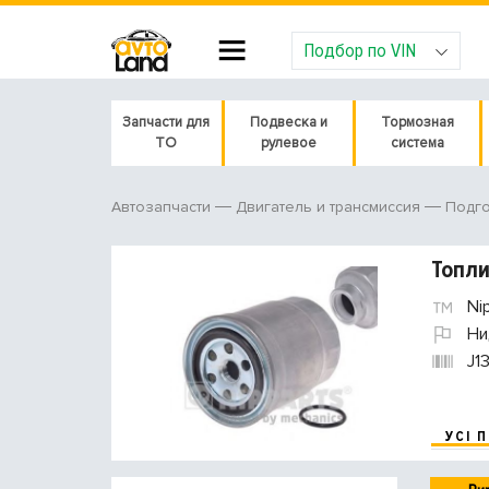
Подбор по VIN
Запчасти для
Подвеска и
Тормозная
ТО
рулевое
система
Автозапчасти
Двигатель и трансмиссия
Подго
Топли
Nip
Ни
J1
УСІ 