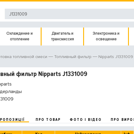
Охлаждение и
Двигатель и
Электроника и
отопление
трансмиссия
освещение
Nipparts J1331009
товка топливной смеси
Топливный фильтр
вный фильтр Nipparts J1331009
parts
дерланды
331009
ПРОПОЗИЦІЇ
ПРО ТОВАР
ФОТО І ВІДЕО
ПРО ВИРО