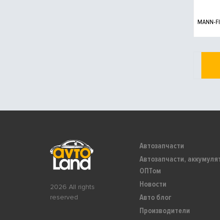
MANN-FI
Автозапчасти
Автозапчасти, аккумуля
ОПТом
Новости
2026 All rights
Авто блог
reserved
Производители