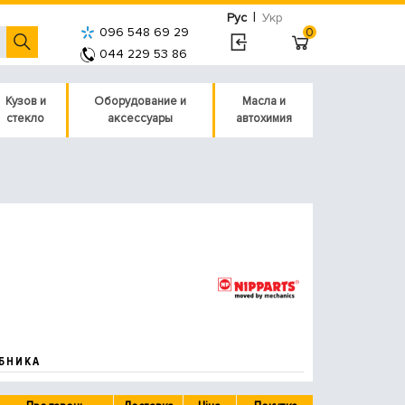
|
Рус
Укр
096 548 69 29
0
044 229 53 86
Кузов и
Оборудование и
Масла и
стекло
аксессуары
автохимия
БНИКА