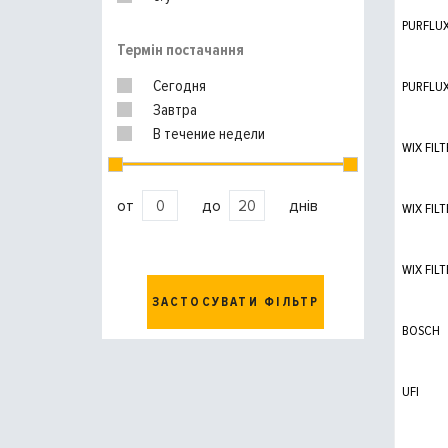
PURFLU
Термін постачання
Сегодня
PURFLU
Завтра
В течение недели
WIX FILT
от
до
днів
WIX FILT
WIX FILT
ЗАСТОСУВАТИ ФІЛЬТР
BOSCH
UFI