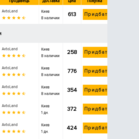
Продавець
Доставка
Ціна
Покупка
AvtoLand
Киев
613
Придбати
В наличии
и
AvtoLand
Киев
258
Придбати
В наличии
AvtoLand
Киев
776
Придбати
В наличии
AvtoLand
Киев
354
Придбати
В наличии
AvtoLand
Киев
372
Придбати
1 дн.
AvtoLand
Киев
424
Придбати
1 дн.