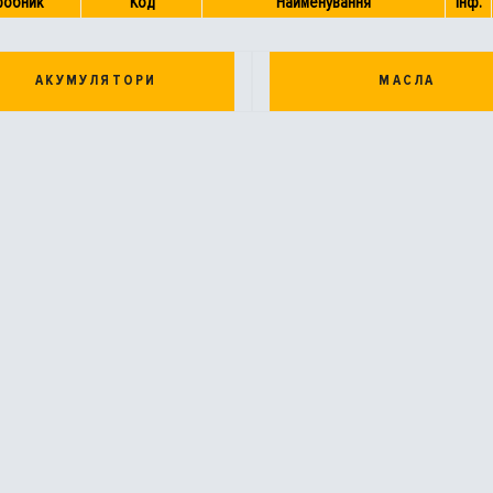
робник
Код
Найменування
Інф.
АКУМУЛЯТОРИ
МАСЛА