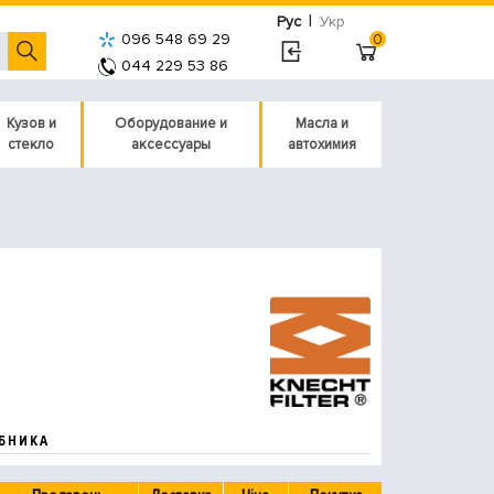
|
Рус
Укр
096 548 69 29
0
044 229 53 86
Кузов и
Оборудование и
Масла и
стекло
аксессуары
автохимия
БНИКА