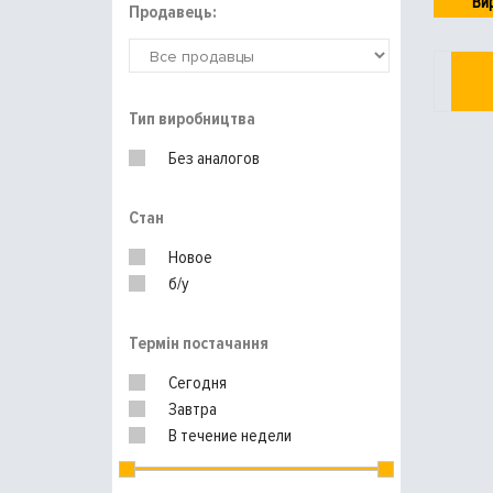
Ви
Продавець:
Тип виробництва
Без аналогов
Стан
Новое
б/у
Термін постачання
Сегодня
Завтра
В течение недели