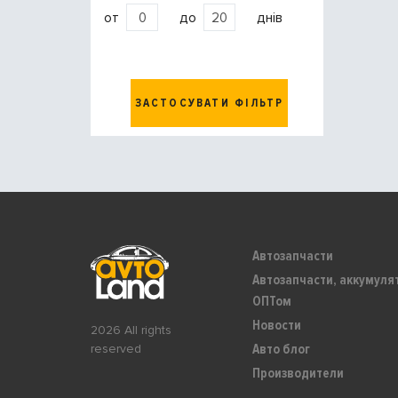
от
до
днів
ЗАСТОСУВАТИ ФІЛЬТР
Автозапчасти
Автозапчасти, аккумуля
ОПТом
Новости
2026 All rights
Авто блог
reserved
Производители