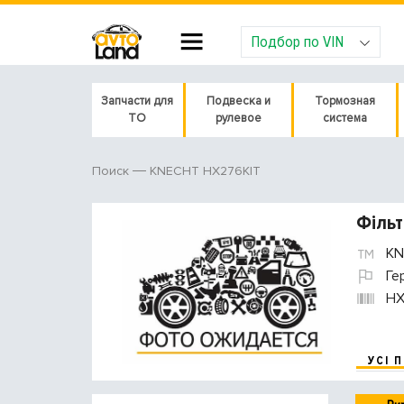
Подбор по VIN
Запчасти для
Подвеска и
Тормозная
ТО
рулевое
система
KNECHT HX276KIT
Поиск
Фільт
KN
Ге
HX
УСІ 