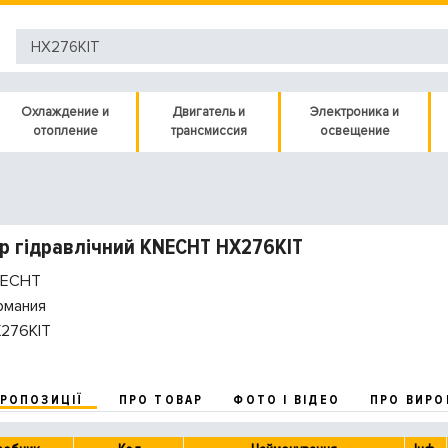
Охлаждение и
Двигатель и
Электроника и
отопление
трансмиссия
освещение
р гідравлічний KNECHT HX276KIT
ECHT
рмания
276KIT
ПРОПОЗИЦІЇ
ПРО ТОВАР
ФОТО І ВІДЕО
ПРО ВИРО