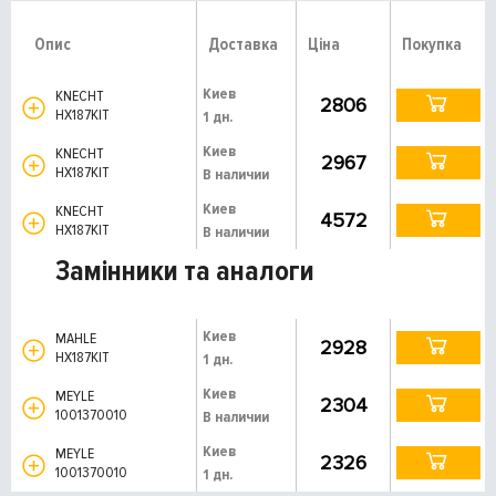
Опис
Доставка
Ціна
Покупка
Киев
KNECHT
2806
HX187KIT
1 дн.
Киев
KNECHT
2967
HX187KIT
В наличии
Киев
KNECHT
4572
HX187KIT
В наличии
Замінники та аналоги
Киев
MAHLE
2928
HX187KIT
1 дн.
Киев
MEYLE
2304
1001370010
В наличии
Киев
MEYLE
2326
1001370010
1 дн.