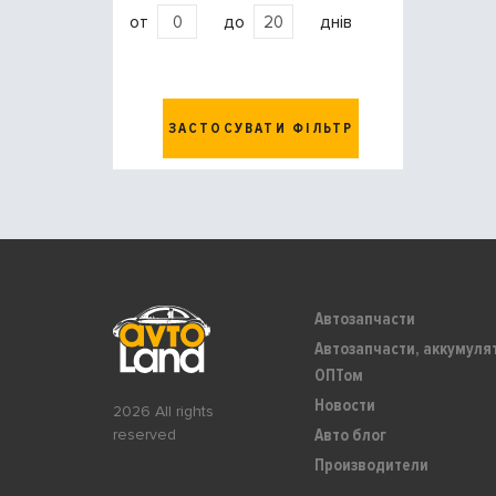
от
до
днів
ЗАСТОСУВАТИ ФІЛЬТР
Автозапчасти
Автозапчасти, аккумуля
ОПТом
Новости
2026 All rights
Авто блог
reserved
Производители