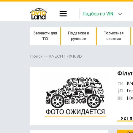
Подбор по VIN
Запчасти для
Подвеска и
Тормозная
ТО
рулевое
система
KNECHT HX168D
Поиск
Фільт
KN
Ге
HX
УСІ 