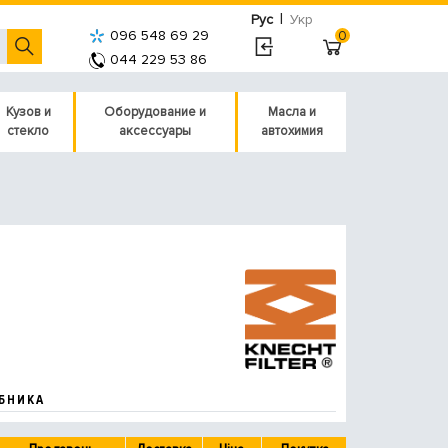
|
Рус
Укр
096 548 69 29
0
044 229 53 86
Кузов и
Оборудование и
Масла и
стекло
аксессуары
автохимия
БНИКА