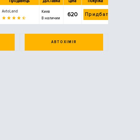
Продавець
Доставка
Ціна
Покупка
AvtoLand
Киев
620
Придбати
В наличии
АВТОХІМІЯ