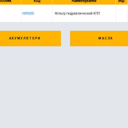
робник
Код
Найменування
Інф.
HX168D
Фільтр гидравлический КПП
АКУМУЛЯТОРИ
МАСЛА