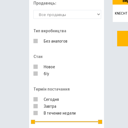
Ви
Продавець:
KNECHT
Тип виробництва
Без аналогов
Стан
Новое
б/у
Термін постачання
Сегодня
Завтра
В течение недели