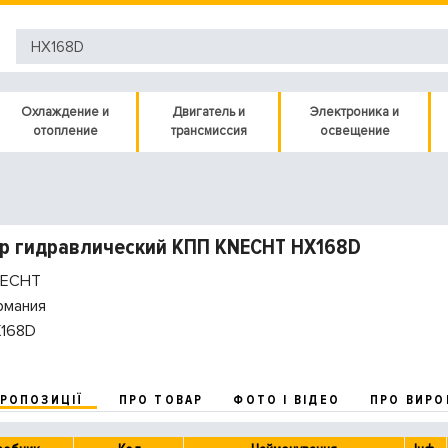
Охлаждение и
Двигатель и
Электроника и
отопление
трансмиссия
освещение
р гидравлический КПП KNECHT HX168D
ECHT
рмания
168D
ПРОПОЗИЦІЇ
ПРО ТОВАР
ФОТО І ВІДЕО
ПРО ВИРО