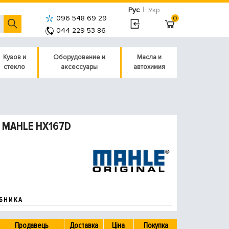
|
Рус
Укр
096 548 69 29
0
044 229 53 86
Кузов и
Оборудование и
Масла и
стекло
аксессуары
автохимия
ю) MAHLE HX167D
БНИКА
Продавець
Доставка
Ціна
Покупка