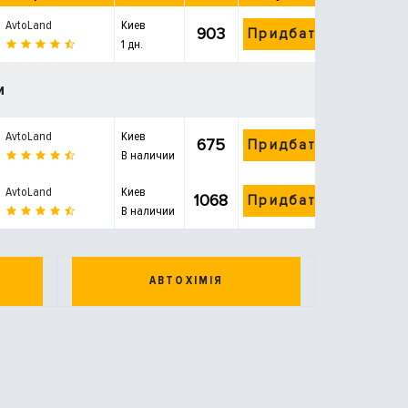
AvtoLand
Киев
903
Придбати
1 дн.
и
AvtoLand
Киев
675
Придбати
В наличии
AvtoLand
Киев
1068
Придбати
В наличии
АВТОХІМІЯ