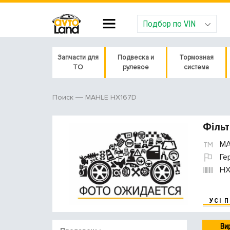
Подбор по VIN
Запчасти для
Подвеска и
Тормозная
ТО
рулевое
система
MAHLE HX167D
Поиск
Фільт
MA
Ге
HX
УСІ 
Ви