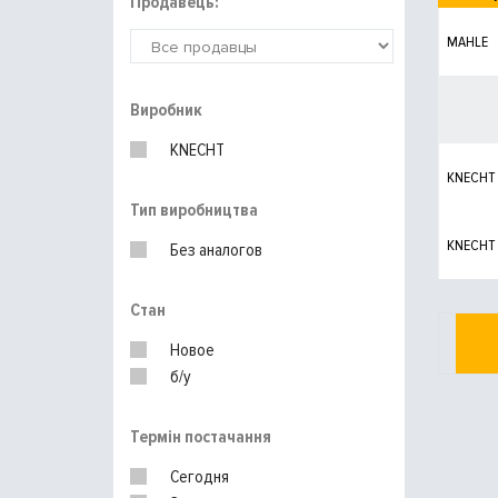
Продавець:
MAHLE
Виробник
KNECHT
KNECHT
Тип виробництва
KNECHT
Без аналогов
Стан
Новое
б/у
Термін постачання
Сегодня