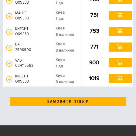
OX983D
1 дн.
Киев
MAHLE
751
OX983D
1 дн.
Киев
KNECHT
753
OX983D
В наличии
Киев
UFI
771
2508900
В наличии
Киев
VAG
900
03H115562
1 дн.
Киев
KNECHT
1019
OX983D
В наличии
ЗАМОВИТИ ПІДБІР