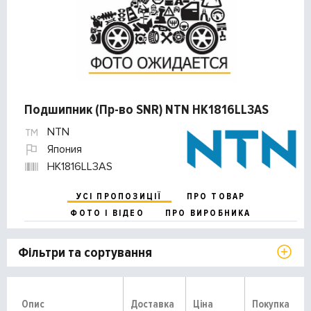
Подшипник (Пр-во SNR) NTN HK1816LL3AS
NTN
Япония
HK1816LL3AS
УСІ ПРОПОЗИЦІЇ
ПРО ТОВАР
ФОТО І ВІДЕО
ПРО ВИРОБНИКА
Фільтри та сортування
Опис
Доставка
Ціна
Покупка