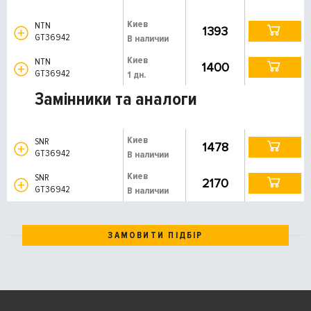
Киев
NTN
1393
GT36942
В наличии
Киев
NTN
1400
GT36942
1 дн.
Замінники та аналоги
Киев
SNR
1478
GT36942
В наличии
Киев
SNR
2170
GT36942
В наличии
ЗАМОВИТИ ПІДБІР