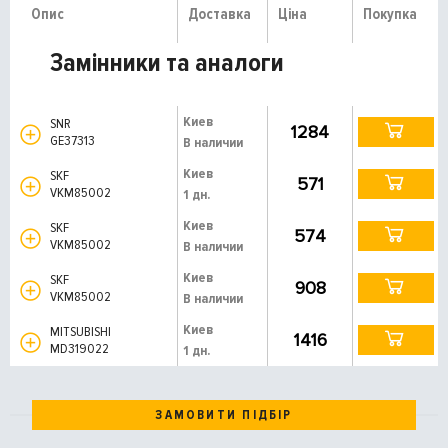
Опис
Доставка
Ціна
Покупка
Замінники та аналоги
Киев
SNR
1284
GE37313
В наличии
Киев
SKF
571
VKM85002
1 дн.
Киев
SKF
574
VKM85002
В наличии
Киев
SKF
908
VKM85002
В наличии
Киев
MITSUBISHI
1416
MD319022
1 дн.
ЗАМОВИТИ ПІДБІР