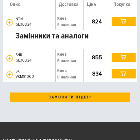
Опис
Доставка
Ціна
Покупка
Киев
NTN
824
GE36924
В наличии
Замінники та аналоги
Киев
SNR
855
GE36924
В наличии
Киев
SKF
834
VKM81000
В наличии
ЗАМОВИТИ ПІДБІР