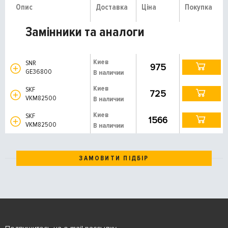
Опис
Доставка
Ціна
Покупка
Замінники та аналоги
Киев
SNR
975
GE36800
В наличии
Киев
SKF
725
VKM82500
В наличии
Киев
SKF
1566
VKM82500
В наличии
ЗАМОВИТИ ПІДБІР