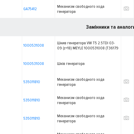
Механизм свободного хода
GA75412
генератора
Замінники та аналог
Шкив генератора VW T5 2.5TDI 03-
1000531008
09 (z=18) MEYLE 1000531008 (T36179
535011810 GA754.12 VKM03115)
(реальному покупцю суттєва
знижка!)
1000531008
Шків генератора
Механизм свободного хода
535011810
генератора
Механизм свободного хода
535011810
генератора
Механизм свободного хода
535011810
генератора