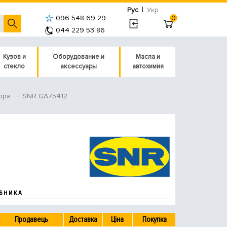
|
Рус
Укр
096 548 69 29
0
044 229 53 86
Кузов и
Оборудование и
Масла и
стекло
аксессуары
автохимия
SNR GA75412
ора
БНИКА
Продавець
Доставка
Ціна
Покупка