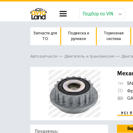
Подбор по VIN
Запчасти для
Подвеска и
Тормозная
ТО
рулевое
система
Автозапчасти
Двигатель и трансмиссия
Двига
Механ
SN
Фр
GA
УСІ 
Ви
Продавець: