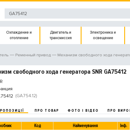
Охлаждение и
Двигатель и
Электроника и
отопление
трансмиссия
освещение
тель
Ременный привод
Механизм свободного хода генерат
изм свободного хода генератора SNR GA75412
R
анция
(GA754.12)
75412
ПРОПОЗИЦІЇ
ПРО ТОВАР
ФОТО І ВІДЕО
ПРО ВИРО
робник
Код
Найменування
Інф.