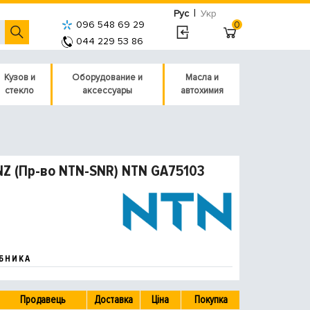
|
Рус
Укр
096 548 69 29
0
044 229 53 86
Кузов и
Оборудование и
Масла и
стекло
аксессуары
автохимия
Z (Пр-во NTN-SNR) NTN GA75103
БНИКА
Продавець
Доставка
Ціна
Покупка