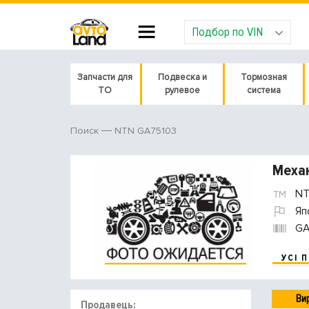
Подбор по VIN
Запчасти для
Подвеска и
Тормозная
ТО
рулевое
система
NTN GA75103
Поиск
Механ
NT
Яп
GA
УСІ 
Ви
Продавець: