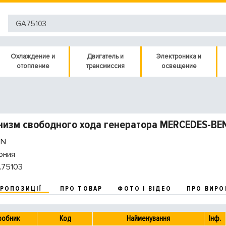
Охлаждение и
Двигатель и
Электроника и
отопление
трансмиссия
освещение
изм свободного хода генератора MERCEDES-BEN
N
ония
75103
ПРОПОЗИЦІЇ
ПРО ТОВАР
ФОТО І ВІДЕО
ПРО ВИРО
робник
Код
Найменування
Інф.