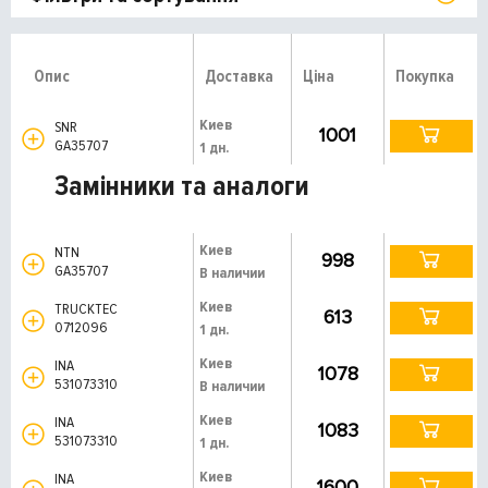
Опис
Доставка
Ціна
Покупка
Киев
SNR
1001
GA35707
1 дн.
Замінники та аналоги
Киев
NTN
998
GA35707
В наличии
Киев
TRUCKTEC
613
0712096
1 дн.
Киев
INA
1078
531073310
В наличии
Киев
INA
1083
531073310
1 дн.
Киев
INA
1600