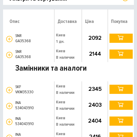
Опис
Доставка
Ціна
Покупка
Киев
SNR
2092
GA35368
1 дн.
Киев
SNR
2144
GA35368
В наличии
Замінники та аналоги
Киев
SKF
2345
VKM35330
В наличии
Киев
INA
2403
534043910
В наличии
Киев
INA
2404
534043910
В наличии
Киев
INA
2416