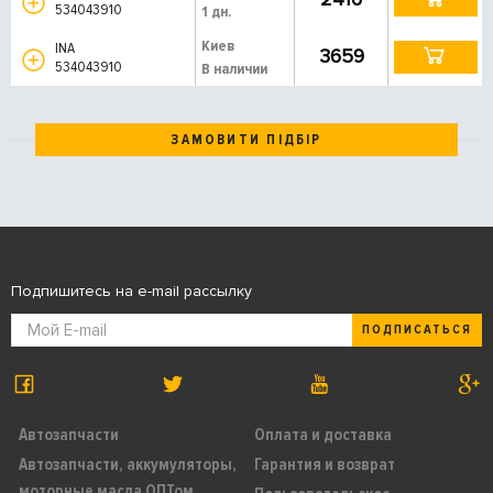
534043910
1 дн.
Киев
INA
3659
534043910
В наличии
ЗАМОВИТИ ПІДБІР
Подпишитесь на e-mail рассылку
ПОДПИСАТЬСЯ
Автозапчасти
Оплата и доставка
Автозапчасти, аккумуляторы,
Гарантия и возврат
моторные масла ОПТом