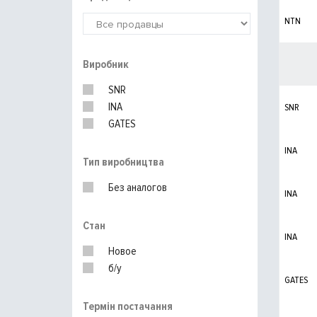
NTN
Виробник
SNR
INA
SNR
GATES
INA
Тип виробництва
Без аналогов
INA
Стан
INA
Новое
б/у
GATES
Термін постачання