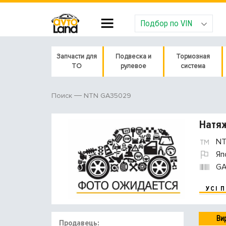
Подбор по VIN
Запчасти для
Подвеска и
Тормозная
ТО
рулевое
система
NTN GA35029
Поиск
Натя
NT
Яп
GA
УСІ 
Ви
Продавець: