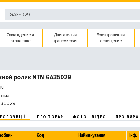
Охлаждение и
Двигатель и
Электроника и
отопление
трансмиссия
освещение
жной ролик NTN GA35029
N
ония
35029
ПРОПОЗИЦІЇ
ПРО ТОВАР
ФОТО І ВІДЕО
ПРО ВИРО
робник
Код
Найменування
Інф.