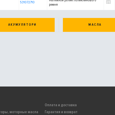
Натяжной ролик поликлинового
531072710
ремня
АКУМУЛЯТОРИ
МАСЛА
Оплата и доставка
торы, моторные масла
Гарантия и возврат