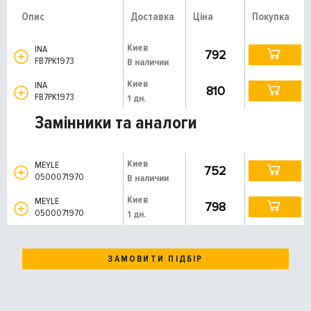
Опис
Доставка
Ціна
Покупка
Киев
INA
792
FB7PK1973
В наличии
Киев
INA
810
FB7PK1973
1 дн.
Замінники та аналоги
Киев
MEYLE
752
0500071970
В наличии
Киев
MEYLE
798
0500071970
1 дн.
ЗАМОВИТИ ПІДБІР