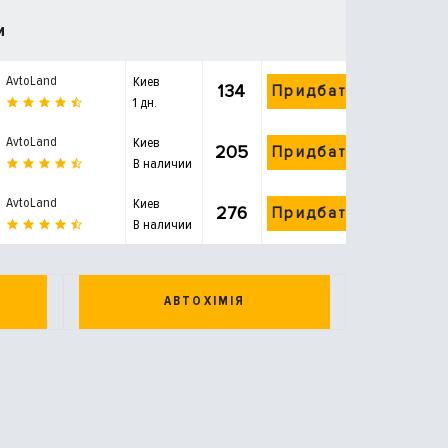
и
AvtoLand
Киев
134
Придбати
1 дн.
AvtoLand
Киев
205
Придбати
В наличии
AvtoLand
Киев
276
Придбати
В наличии
АВТОХІМІЯ