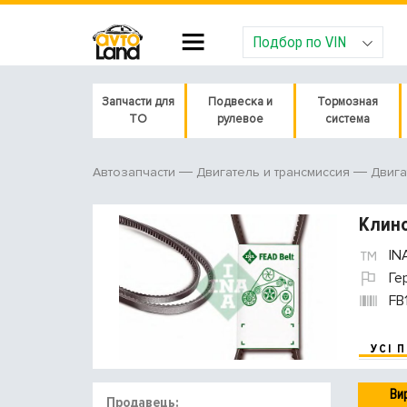
Подбор по VIN
Запчасти для
Подвеска и
Тормозная
ТО
рулевое
система
Автозапчасти
Двигатель и трансмиссия
Двига
Клино
IN
Ге
FB
УСІ 
Ви
Продавець: