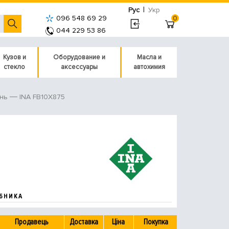
|
Рус
Укр
096 548 69 29
0
044 229 53 86
Кузов и
Оборудование и
Масла и
стекло
аксессуары
автохимия
INA FB10X875
нь
БНИКА
Продавець
Доставка
Ціна
Покупка