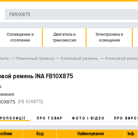
Охлаждение и
Двигатель и
Электроника и
отопление
трансмиссия
освещение
тель
Ременный привод
Клиновой ремень
Клиновой реме
вой ремень INA FB10X875
A
рмания
(FB 10X875)
10X875
ПРОПОЗИЦІЇ
ПРО ТОВАР
ФОТО І ВІДЕО
ПРО ВИРО
робник
Код
Найменування
Інф.