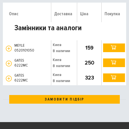
Опис
Доставка
Ціна
Покупка
Замінники та аналоги
Киев
MEYLE
159
0520101050
В наличии
Киев
GATES
250
6222MC
В наличии
Киев
GATES
323
6222MC
В наличии
ЗАМОВИТИ ПІДБІР