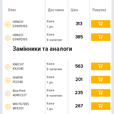
Опис
Доставка
Ціна
Покупка
Киев
HENGST
313
E91KPD165
1 дн.
Киев
HENGST
385
E91KPD165
В наличии
Замінники та аналоги
Киев
KNECHT
563
KX204D
В наличии
Киев
SHAFER
201
FE204D
1 дн.
Киев
Blue Print
235
ADN12327
В наличии
Киев
WIX FILTERS
267
WF8301
1 дн.