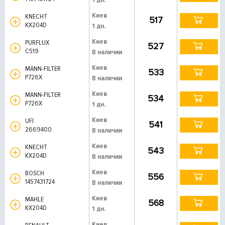
Киев
KNECHT
517
KX204D
1 дн.
Киев
PURFLUX
527
C519
В наличии
Киев
MANN-FILTER
533
P726X
В наличии
Киев
MANN-FILTER
534
P726X
1 дн.
Киев
UFI
541
2669400
В наличии
Киев
KNECHT
543
KX204D
В наличии
Киев
BOSCH
556
1457431724
В наличии
Киев
MAHLE
568
KX204D
1 дн.
Киев