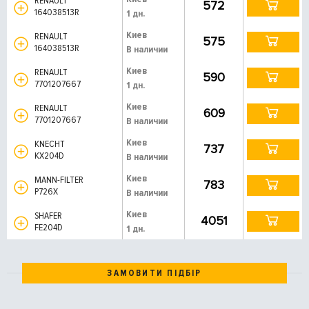
RENAULT
572
164038513R
1 дн.
Киев
RENAULT
575
164038513R
В наличии
Киев
RENAULT
590
7701207667
1 дн.
Киев
RENAULT
609
7701207667
В наличии
Киев
KNECHT
737
KX204D
В наличии
Киев
MANN-FILTER
783
P726X
В наличии
Киев
SHAFER
4051
FE204D
1 дн.
ЗАМОВИТИ ПІДБІР