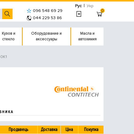
|
Рус
Укр
096 548 69 29
0
044 229 53 86
Кузов и
Оборудование и
Масла и
стекло
аксессуары
автохимия
0K1
БНИКА
Продавець
Доставка
Ціна
Покупка