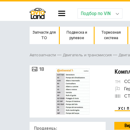
Подбор по VIN
Запчасти для
Подвеска и
Тормозная
ТО
рулевое
система
Автозапчасти
Двигатель и трансмиссия
Двига
18
Компл
CO
Ге
CT
УСІ 
Ви
Продавець: