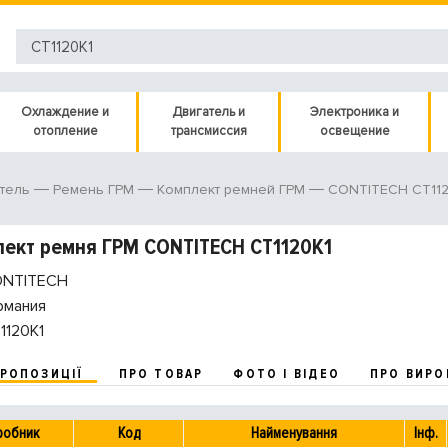
Охлаждение и
Двигатель и
Электроника и
отопление
трансмиссия
освещение
CONTITECH CT112
тель
Ремень ГРМ
Комплект ремней ГРМ
ект ремня ГРМ CONTITECH CT1120K1
NTITECH
рмания
1120K1
ПРОПОЗИЦІЇ
ПРО ТОВАР
ФОТО І ВІДЕО
ПРО ВИРО
робник
Код
Найменування
Інф.