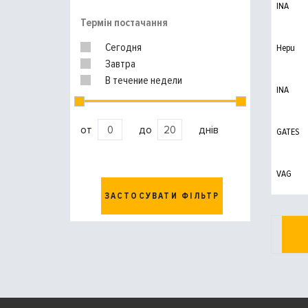
INA
Термін постачання
Сегодня
Hepu
Завтра
В течение недели
INA
от
до
днів
GATES
VAG
ЗАСТОСУВАТИ ФІЛЬТР