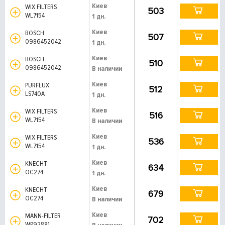
Киев
WIX FILTERS
503
WL7154
1 дн.
Киев
BOSCH
507
0986452042
1 дн.
Киев
BOSCH
510
0986452042
В наличии
Киев
PURFLUX
512
LS740A
1 дн.
Киев
WIX FILTERS
516
WL7154
В наличии
Киев
WIX FILTERS
536
WL7154
1 дн.
Киев
KNECHT
634
OC274
1 дн.
Киев
KNECHT
679
OC274
В наличии
Киев
MANN-FILTER
702
WP92881