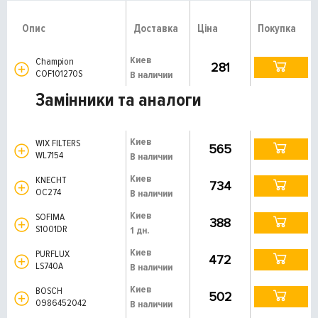
Опис
Доставка
Ціна
Покупка
Киев
Champion
281
COF101270S
В наличии
Замінники та аналоги
Киев
WIX FILTERS
565
WL7154
В наличии
Киев
KNECHT
734
OC274
В наличии
Киев
SOFIMA
388
S1001DR
1 дн.
Киев
PURFLUX
472
LS740A
В наличии
Киев
BOSCH
502
0986452042
В наличии