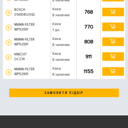
В наличии
Киев
BOSCH
768
0986452042
В наличии
Киев
MANN-FILTER
770
WP92881
1 дн.
Киев
MANN-FILTER
808
WP92881
В наличии
Киев
KNECHT
911
OC274
В наличии
Киев
MANN-FILTER
1155
WP92881
В наличии
ЗАМОВИТИ ПІДБІР