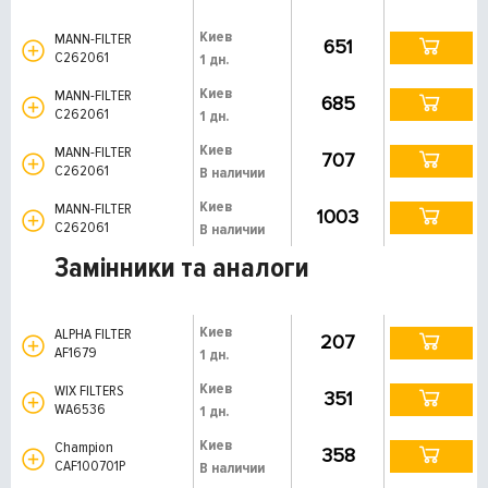
Киев
MANN-FILTER
651
C262061
1 дн.
Киев
MANN-FILTER
685
C262061
1 дн.
Киев
MANN-FILTER
707
C262061
В наличии
Киев
MANN-FILTER
1003
C262061
В наличии
Замінники та аналоги
Киев
ALPHA FILTER
207
AF1679
1 дн.
Киев
WIX FILTERS
351
WA6536
1 дн.
Киев
Champion
358
CAF100701P
В наличии