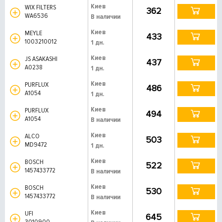
Киев
WIX FILTERS
362
WA6536
В наличии
Киев
MEYLE
433
1003210012
1 дн.
Киев
JS ASAKASHI
437
A0238
1 дн.
Киев
PURFLUX
486
A1054
1 дн.
Киев
PURFLUX
494
A1054
В наличии
Киев
ALCO
503
MD9472
1 дн.
Киев
BOSCH
522
1457433772
В наличии
Киев
BOSCH
530
1457433772
В наличии
Киев
UFI
645
3010900