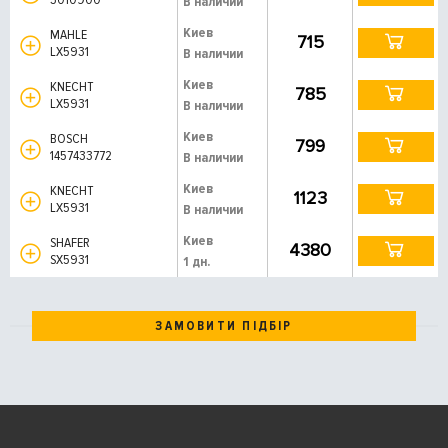
В наличии
Киев
MAHLE
715
LX5931
В наличии
Киев
KNECHT
785
LX5931
В наличии
Киев
BOSCH
799
1457433772
В наличии
Киев
KNECHT
1123
LX5931
В наличии
Киев
SHAFER
4380
SX5931
1 дн.
ЗАМОВИТИ ПІДБІР