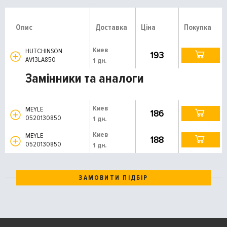
Опис
Доставка
Ціна
Покупка
Киев
HUTCHINSON
193
AV13LA850
1 дн.
Замінники та аналоги
Киев
MEYLE
186
0520130850
1 дн.
Киев
MEYLE
188
0520130850
1 дн.
ЗАМОВИТИ ПІДБІР