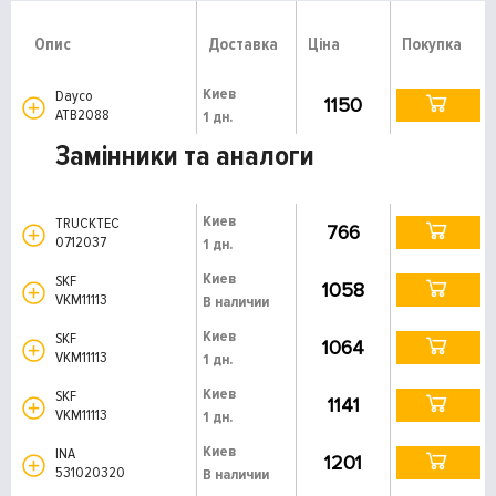
Опис
Доставка
Ціна
Покупка
Киев
Dayco
1150
ATB2088
1 дн.
Замінники та аналоги
Киев
TRUCKTEC
766
0712037
1 дн.
Киев
SKF
1058
VKM11113
В наличии
Киев
SKF
1064
VKM11113
1 дн.
Киев
SKF
1141
VKM11113
1 дн.
Киев
INA
1201
531020320
В наличии