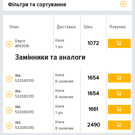
Фільтри та сортування
Опис
Доставка
Ціна
Покупка
Киев
Dayco
1072
APV3018
1 дн.
Замінники та аналоги
Киев
INA
1654
532065310
В наличии
Киев
INA
1654
532065310
В наличии
Киев
INA
1661
532065310
1 дн.
Киев
INA
2490
532065310
В наличии