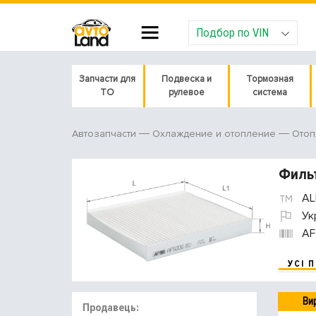
Подбор по VIN
Запчасти для
Подвеска и
Тормозная
ТО
рулевое
система
Автозапчасти
Охлаждение и отопление
Отоп
Фильт
AL
Ук
AF
УСІ 
Ви
Продавець: