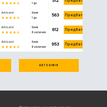
512
Придбати
1 дн.
AvtoLand
Киев
563
Придбати
1 дн.
AvtoLand
Киев
612
Придбати
В наличии
AvtoLand
Киев
953
Придбати
В наличии
АВТОХІМІЯ