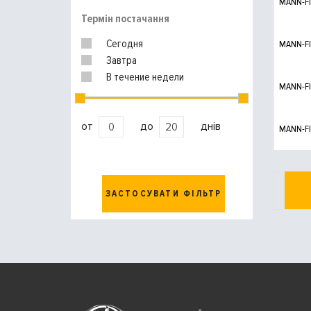
MANN-FI
Термін постачання
Сегодня
MANN-FI
Завтра
В течение недели
MANN-FI
от
до
днів
MANN-FI
ЗАСТОСУВАТИ ФІЛЬТР