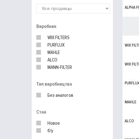
ALPHA F
Виробник
WIX FILTERS
PURFLUX
WIX FILT
MAHLE
ALCO
WIX FILT
MANN-FILTER
PURFLU
Тип виробництва
Без аналогов
MAHLE
Стан
ALCO
Новое
б/у