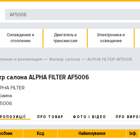
Охлаждение и
Двигатель и
Электроника и
отопление
трансмиссия
освещение
ALPHA FILTER AF5006
ление и вентиляция
Фильтр салона
р салона ALPHA FILTER AF5006
PHA FILTER
раина
5006
ПРОПОЗИЦІЇ
ПРО ТОВАР
ФОТО І ВІДЕО
ПРО ВИРО
робник
Код
Найменування
Інф.