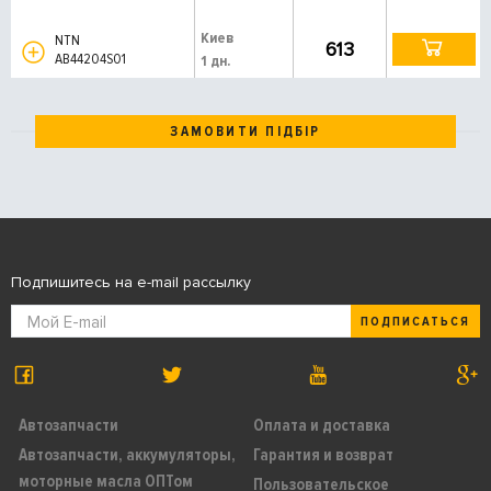
Киев
NTN
613
AB44204S01
1 дн.
ЗАМОВИТИ ПІДБІР
Подпишитесь на e-mail рассылку
ПОДПИСАТЬСЯ
Автозапчасти
Оплата и доставка
Автозапчасти, аккумуляторы,
Гарантия и возврат
моторные масла ОПТом
Пользовательское