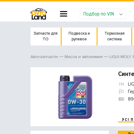
Подбор по VIN
Запчасти для
Подвеска и
Тормозная
ТО
рулевое
система
LIQUI MOLY 
Автозапчасти
Масла и автохимия
Синте
LI
Ге
89
УСІ 