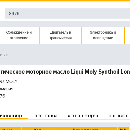
Охлаждение и
Двигатель и
Электроника и
отопление
трансмиссия
освещение
8976
тическое моторное масло Liqui Moly Synthoil Lo
QUI MOLY
рмания
76
ПРОПОЗИЦІЇ
ПРО ТОВАР
ФОТО І ВІДЕО
ПРО ВИРО