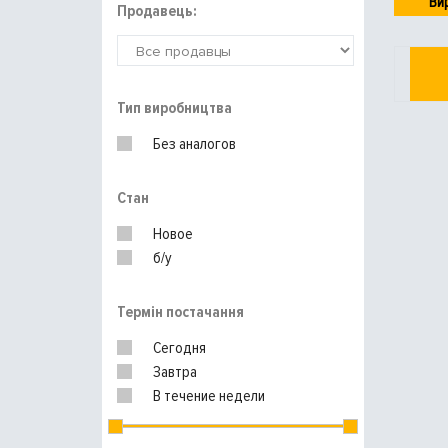
Ви
Продавець:
Тип виробництва
Без аналогов
Стан
Новое
б/у
Термін постачання
Сегодня
Завтра
В течение недели