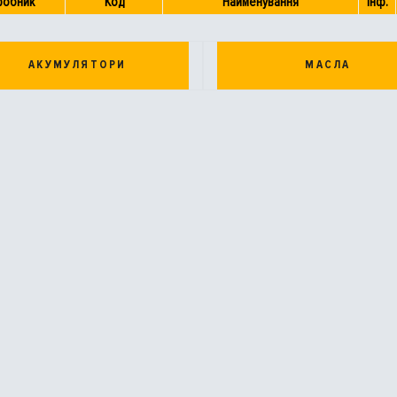
робник
Код
Найменування
Інф.
АКУМУЛЯТОРИ
МАСЛА