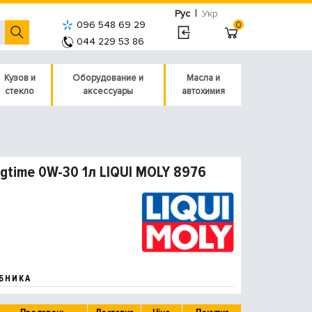
|
Рус
Укр
096 548 69 29
0
044 229 53 86
Кузов и
Оборудование и
Масла и
стекло
аксессуары
автохимия
ngtime 0W-30 1л LIQUI MOLY 8976
БНИКА