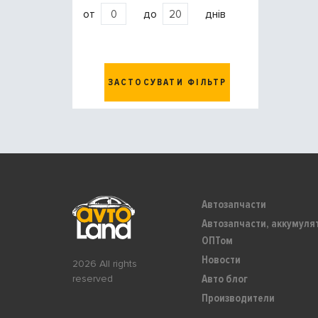
от
до
днів
ЗАСТОСУВАТИ ФІЛЬТР
Автозапчасти
Автозапчасти, аккумуля
ОПТом
Новости
2026 All rights
Авто блог
reserved
Производители