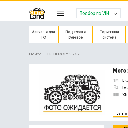
Подбор по VIN
Запчасти для
Подвеска и
Тормозная
ТО
рулевое
система
LIQUI MOLY 8536
Поиск
Мотор
LI
Ге
85
УСІ 