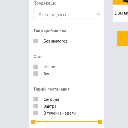
Ви
Продавець:
LIQUI M
Тип виробництва
Без аналогов
Стан
Новое
б/у
Термін постачання
Сегодня
Завтра
В течение недели