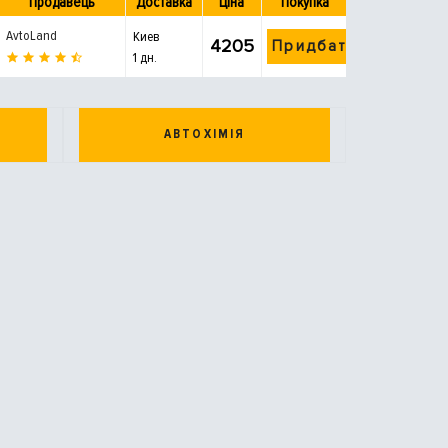
Продавець
Доставка
Ціна
Покупка
AvtoLand
Киев
4205
Придбати
1 дн.
АВТОХІМІЯ