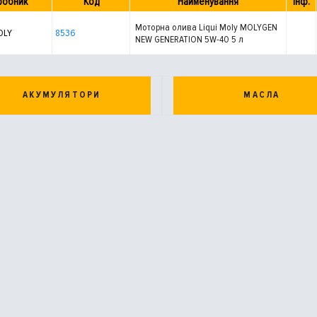
робник
Код
Найменування
Інф.
Моторна олива Liqui Moly MOLYGEN
OLY
8536
NEW GENERATION 5W-40 5 л
АКУМУЛЯТОРИ
МАСЛА