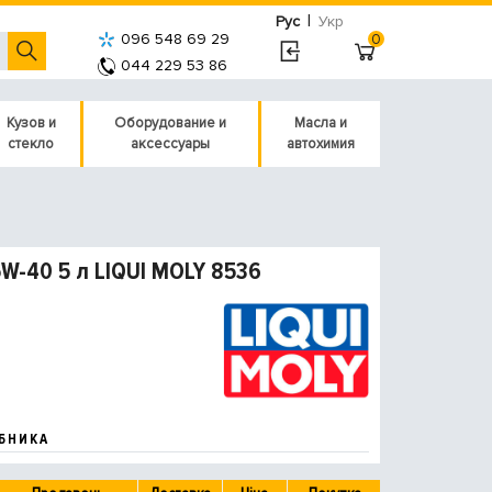
|
Рус
Укр
096 548 69 29
0
044 229 53 86
Кузов и
Оборудование и
Масла и
стекло
аксессуары
автохимия
W-40 5 л LIQUI MOLY 8536
БНИКА