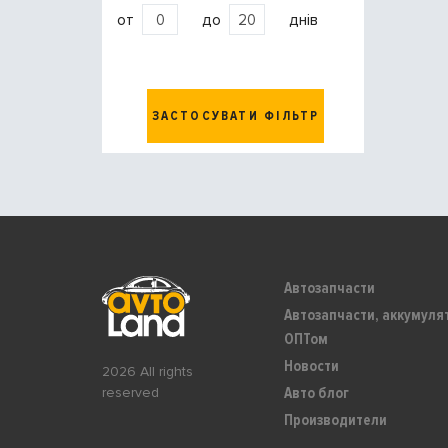
от
до
днів
ЗАСТОСУВАТИ ФІЛЬТР
Автозапчасти
Автозапчасти, аккумуля
ОПТом
Новости
2026 All rights
Авто блог
reserved
Производители