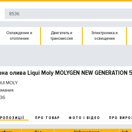
Охлаждение и
Двигатель и
Электроника и
отопление
трансмиссия
освещение
на олива Liqui Moly MOLYGEN NEW GENERATION 5
QUI MOLY
рмания
36
ПРОПОЗИЦІЇ
ПРО ТОВАР
ФОТО І ВІДЕО
ПРО ВИРО