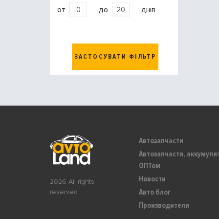
от
до
днів
ЗАСТОСУВАТИ ФІЛЬТР
Автозапчасти
Автозапчасти, аккумуля
ОПТом
Новости
2026 All rights
Авто блог
reserved
Производители