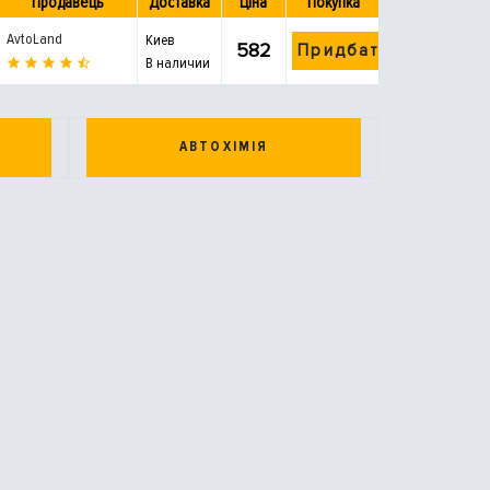
Продавець
Доставка
Ціна
Покупка
AvtoLand
Киев
582
Придбати
В наличии
АВТОХІМІЯ