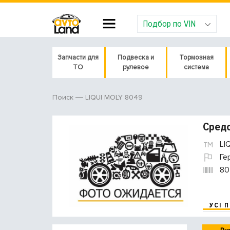
Подбор по VIN
Запчасти для
Подвеска и
Тормозная
ТО
рулевое
система
LIQUI MOLY 8049
Поиск
Средс
LI
Ге
80
УСІ 