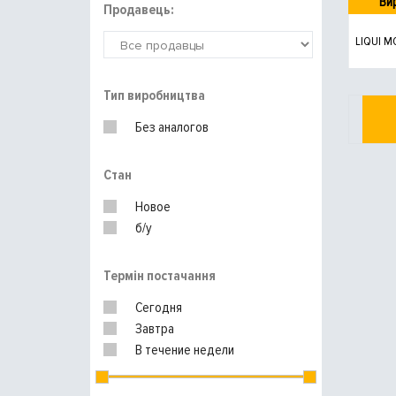
Ви
Продавець:
LIQUI M
Тип виробництва
Без аналогов
Стан
Новое
б/у
Термін постачання
Сегодня
Завтра
В течение недели