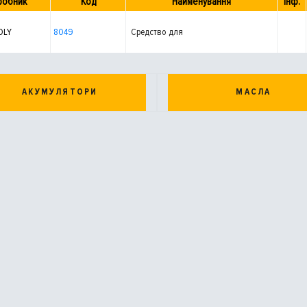
робник
Код
Найменування
Інф.
OLY
8049
Средство для
АКУМУЛЯТОРИ
МАСЛА