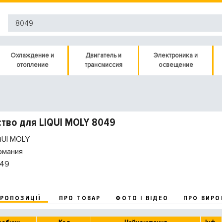
Охлаждение и
Двигатель и
Электроника и
отопление
трансмиссия
освещение
тво для LIQUI MOLY 8049
QUI MOLY
рмания
49
ПРОПОЗИЦІЇ
ПРО ТОВАР
ФОТО І ВІДЕО
ПРО ВИРО