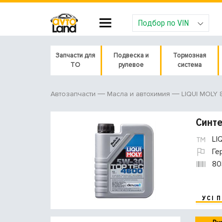
Подбор по VIN
Запчасти для
Подвеска и
Тормозная
ТО
рулевое
система
LIQUI MOLY 
Автозапчасти
Масла и автохимия
Синте
LI
Ге
80
УСІ 