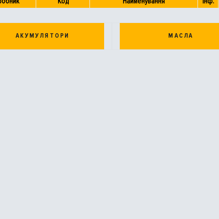
робник
Код
Найменування
Інф.
АКУМУЛЯТОРИ
МАСЛА