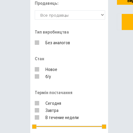
Ви
Продавець:
Тип виробництва
Без аналогов
Стан
Новое
б/у
Термін постачання
Сегодня
Завтра
В течение недели