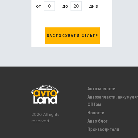
от
до
днів
ЗАСТОСУВАТИ ФІЛЬТР
Автозапчасти
Автозапчасти, аккумуля
ОПТом
Новости
2026 All rights
Авто блог
reserved
Производители