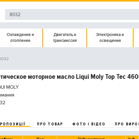
Охлаждение и
Двигатель и
Электроника и
отопление
трансмиссия
освещение
8032
тическое моторное масло Liqui Moly Top Tec 460
QUI MOLY
рмания
32
ПРОПОЗИЦІЇ
ПРО ТОВАР
ФОТО І ВІДЕО
ПРО ВИРО