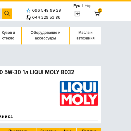
|
Рус
Укр
096 548 69 29
0
044 229 53 86
Кузов и
Оборудование и
Масла и
стекло
аксессуары
автохимия
0 5W-30 1л LIQUI MOLY 8032
БНИКА