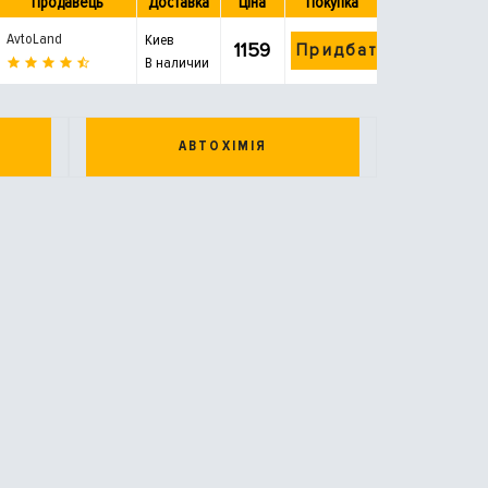
Продавець
Доставка
Ціна
Покупка
AvtoLand
Киев
1159
Придбати
В наличии
АВТОХІМІЯ