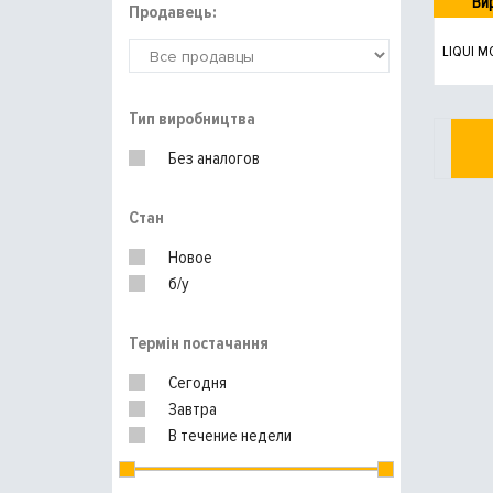
Ви
Продавець:
LIQUI M
Тип виробництва
Без аналогов
Стан
Новое
б/у
Термін постачання
Сегодня
Завтра
В течение недели