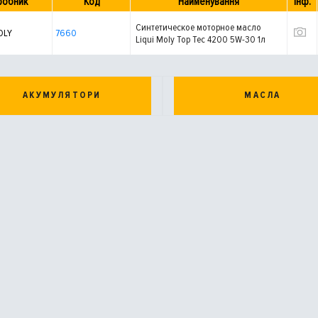
робник
Код
Найменування
Інф.
Синтетическое моторное масло
OLY
7660
Liqui Moly Top Tec 4200 5W-30 1л
АКУМУЛЯТОРИ
МАСЛА