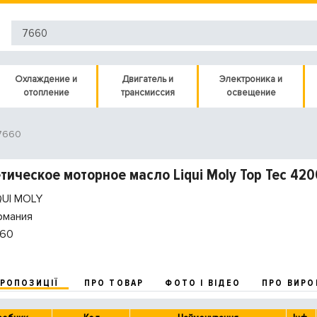
Охлаждение и
Двигатель и
Электроника и
отопление
трансмиссия
освещение
 7660
тическое моторное масло Liqui Moly Top Tec 420
QUI MOLY
рмания
60
ПРОПОЗИЦІЇ
ПРО ТОВАР
ФОТО І ВІДЕО
ПРО ВИРО