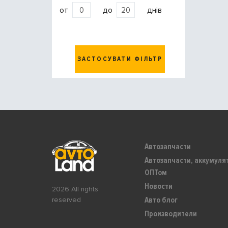
от
до
днів
ЗАСТОСУВАТИ ФІЛЬТР
Автозапчасти
Автозапчасти, аккумуля
ОПТом
Новости
2026 All rights
Авто блог
reserved
Производители