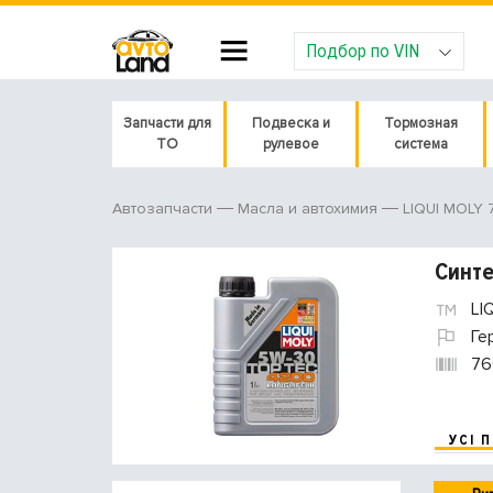
Подбор по VIN
Запчасти для
Подвеска и
Тормозная
ТО
рулевое
система
LIQUI MOLY
Автозапчасти
Масла и автохимия
Синте
LI
Ге
76
УСІ 