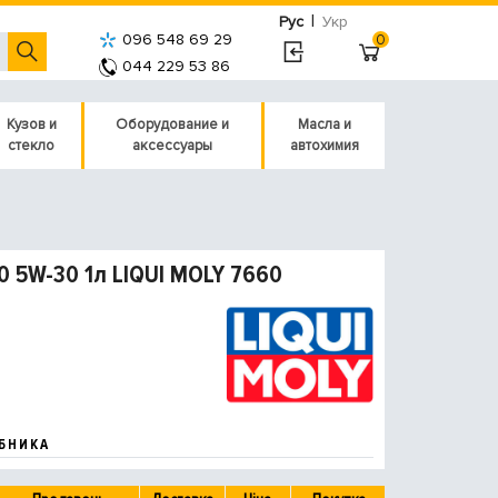
|
Рус
Укр
096 548 69 29
0
044 229 53 86
Кузов и
Оборудование и
Масла и
стекло
аксессуары
автохимия
0 5W-30 1л LIQUI MOLY 7660
БНИКА