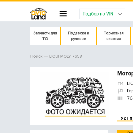
Подбор по VIN
Запчасти для
Подвеска и
Тормозная
ТО
рулевое
система
LIQUI MOLY 7658
Поиск
Мотор
LI
Ге
76
УСІ 