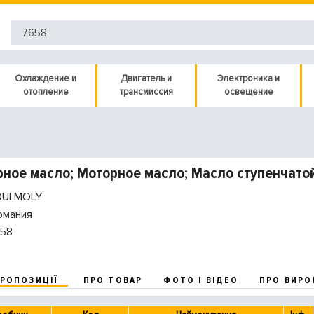
Охлаждение и
Двигатель и
Электроника и
отопление
трансмиссия
освещение
ное масло; Моторное масло; Масло ступенчатой
QUI MOLY
рмания
58
ПРОПОЗИЦІЇ
ПРО ТОВАР
ФОТО І ВІДЕО
ПРО ВИРО