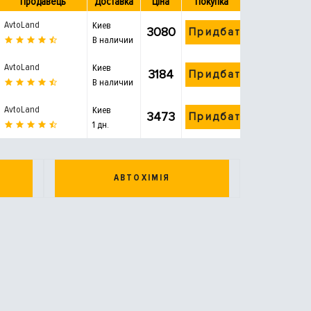
Продавець
Доставка
Ціна
Покупка
AvtoLand
Киев
3080
Придбати
В наличии
AvtoLand
Киев
3184
Придбати
В наличии
AvtoLand
Киев
3473
Придбати
1 дн.
АВТОХІМІЯ