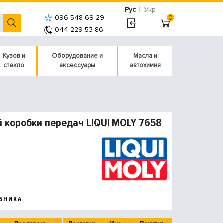
|
Рус
Укр
096 548 69 29
0
044 229 53 86
Кузов и
Оборудование и
Масла и
стекло
аксессуары
автохимия
 коробки передач LIQUI MOLY 7658
БНИКА