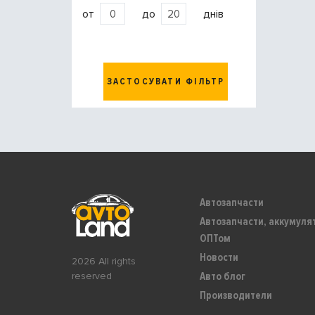
от
до
днів
ЗАСТОСУВАТИ ФІЛЬТР
Автозапчасти
Автозапчасти, аккумуля
ОПТом
Новости
2026 All rights
Авто блог
reserved
Производители