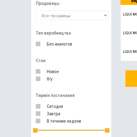
Ви
Продавець:
LIQUI M
Тип виробництва
LIQUI M
Без аналогов
LIQUI M
Стан
Новое
б/у
Термін постачання
Сегодня
Завтра
В течение недели