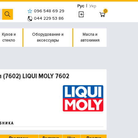
|
Рус
Укр
096 548 69 29
0
044 229 53 86
Кузов и
Оборудование и
Масла и
стекло
аксессуары
автохимия
л (7602) LIQUI MOLY 7602
БНИКА