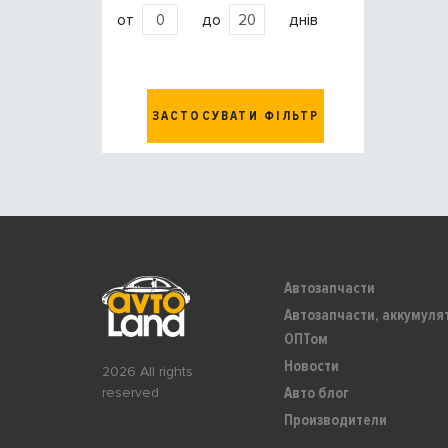
от
до
днів
ЗАСТОСУВАТИ ФІЛЬТР
Автозапчасти
Автозапчасти, аккумуля
ОПТом
Новости
2026 All rights
Авто блог
reserved
Производители