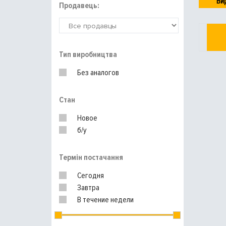
Ви
Продавець:
Тип виробництва
Без аналогов
Стан
Новое
б/у
Термін постачання
Сегодня
Завтра
В течение недели