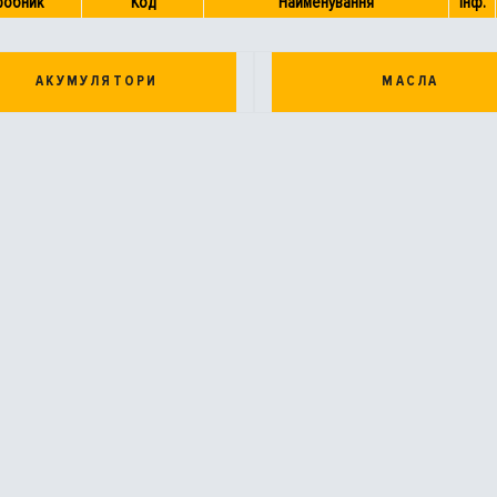
робник
Код
Найменування
Інф.
АКУМУЛЯТОРИ
МАСЛА