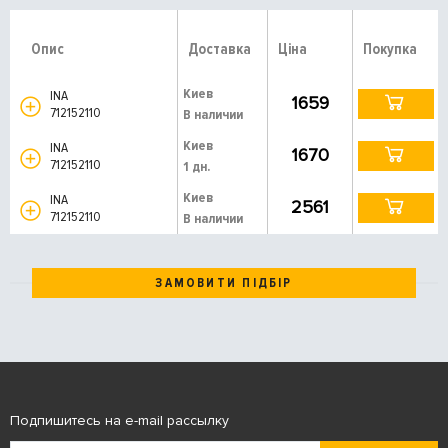
Опис
Доставка
Ціна
Покупка
Киев
INA
1659
712152110
В наличии
Киев
INA
1670
712152110
1 дн.
Киев
INA
2561
712152110
В наличии
ЗАМОВИТИ ПІДБІР
Подпишитесь на e-mail рассылку