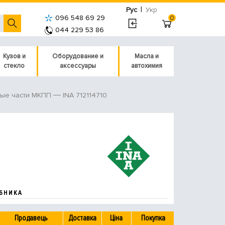
|
Рус
Укр
096 548 69 29
0
044 229 53 86
Кузов и
Оборудование и
Масла и
стекло
аксессуары
автохимия
INA 712114710
ные части МКПП
БНИКА
Продавець
Доставка
Ціна
Покупка