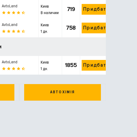
AvtoLand
Киев
719
Придбати
В наличии
AvtoLand
Киев
758
Придбати
1 дн.
и
AvtoLand
Киев
1855
Придбати
1 дн.
АВТОХІМІЯ