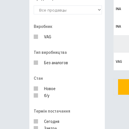
INA
Виробник
INA
VAG
Тип виробництва
VAG
Без аналогов
Стан
Новое
б/у
Термін постачання
Сегодня
Завтра