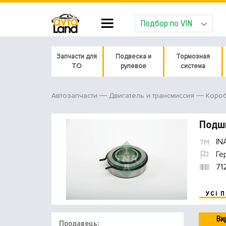
Подбор по VIN
Запчасти для
Подвеска и
Тормозная
ТО
рулевое
система
Автозапчасти
Двигатель и трансмиссия
Короб
Подши
IN
Ге
71
УСІ 
Ви
Продавець: