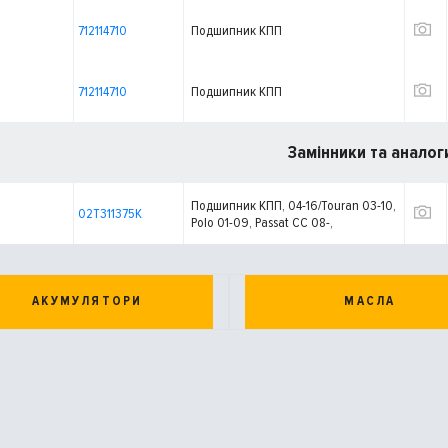
712114710
Подшипник КПП
712114710
Подшипник КПП
Замінники та аналог
Подшипник КПП, 04-16/Touran 03-10,
02T311375K
Polo 01-09, Passat CC 08-,
АКУМУЛЯТОРИ
МАСЛА