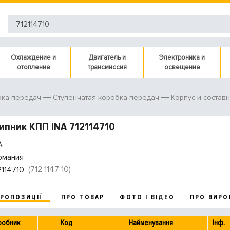
Охлаждение и
Двигатель и
Электроника и
отопление
трансмиссия
освещение
ка передач
Ступенчатая коробка передач
Корпус и состав
пник КПП INA 712114710
A
рмания
(712 1147 10)
2114710
ПРОПОЗИЦІЇ
ПРО ТОВАР
ФОТО І ВІДЕО
ПРО ВИРО
робник
Код
Найменування
Інф.