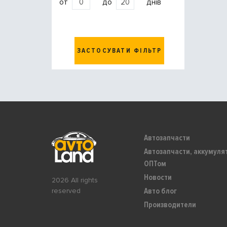
от
до
днів
ЗАСТОСУВАТИ ФІЛЬТР
Автозапчасти
Автозапчасти, аккумуля
ОПТом
Новости
2026 All rights
Авто блог
reserved
Производители