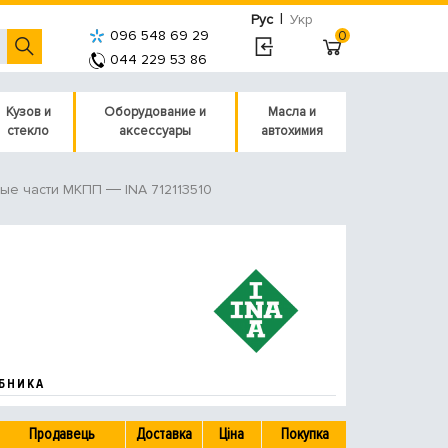
|
Рус
Укр
096 548 69 29
0
044 229 53 86
Кузов и
Оборудование и
Масла и
стекло
аксессуары
автохимия
INA 712113510
ные части МКПП
БНИКА
Продавець
Доставка
Ціна
Покупка