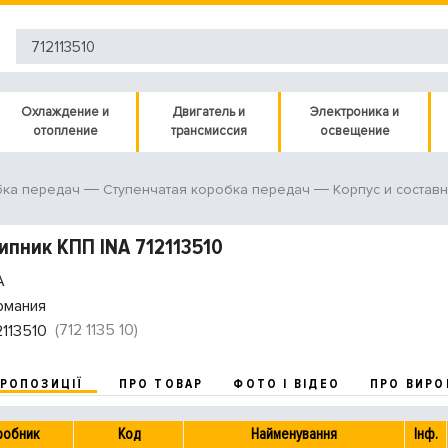
Охлаждение и
Двигатель и
Электроника и
отопление
трансмиссия
освещение
ка передач
Ступенчатая коробка передач
Корпус и состав
пник КПП INA 712113510
A
рмания
(712 1135 10)
2113510
ПРОПОЗИЦІЇ
ПРО ТОВАР
ФОТО І ВІДЕО
ПРО ВИРО
робник
Код
Найменування
Інф.