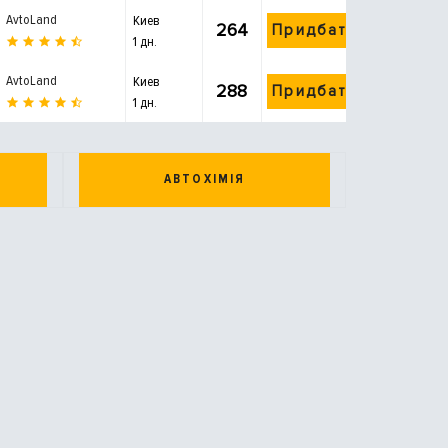
AvtoLand
Киев
264
Придбати
1 дн.
AvtoLand
Киев
288
Придбати
1 дн.
АВТОХІМІЯ