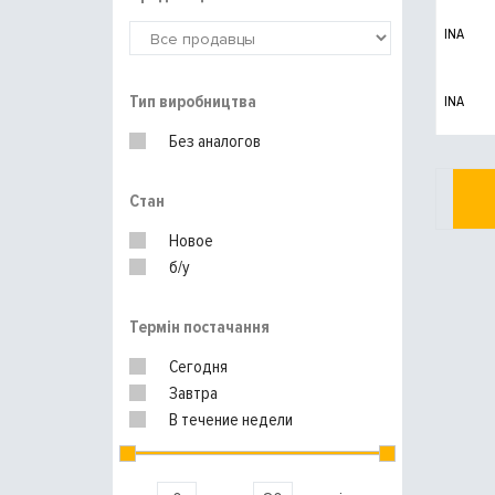
INA
Тип виробництва
INA
Без аналогов
Стан
Новое
б/у
Термін постачання
Сегодня
Завтра
В течение недели