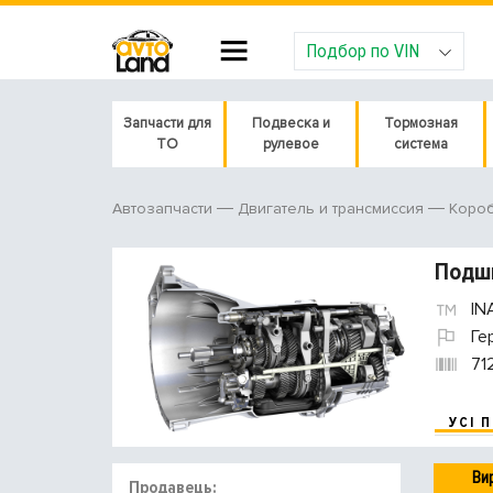
Подбор по VIN
Запчасти для
Подвеска и
Тормозная
ТО
рулевое
система
Автозапчасти
Двигатель и трансмиссия
Короб
Подши
IN
Ге
71
УСІ 
Ви
Продавець: